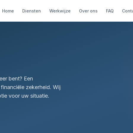
Home
Diensten
Werkwijze
Over ons
FAQ
Cont
g
meer bent? Een
inanciële zekerheid. Wij
tie voor uw situatie.