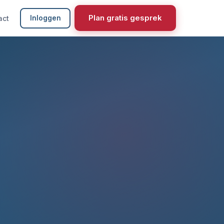
Plan gratis gesprek
act
Inloggen